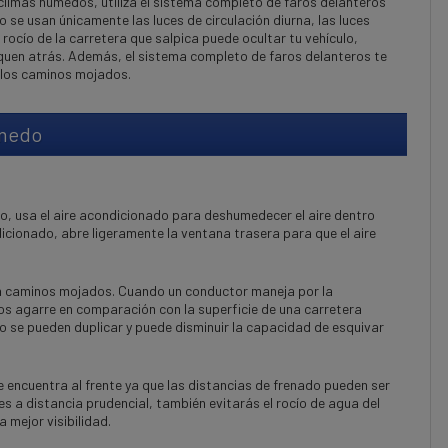
climas húmedos, utiliza el sistema completo de faros delanteros
do se usan únicamente las luces de circulación diurna, las luces
 rocío de la carretera que salpica puede ocultar tu vehículo,
uen atrás. Además, el sistema completo de faros delanteros te
n los caminos mojados.
medo
o, usa el aire acondicionado para deshumedecer el aire dentro
dicionado, abre ligeramente la ventana trasera para que el aire
en caminos mojados. Cuando un conductor maneja por la
os agarre en comparación con la superficie de una carretera
o se pueden duplicar y puede disminuir la capacidad de esquivar
 encuentra al frente ya que las distancias de frenado pueden ser
s a distancia prudencial, también evitarás el rocío de agua del
 mejor visibilidad.