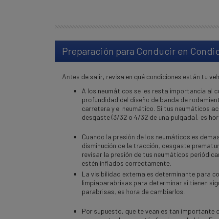
Preparaci
ón para Conducir en Condi
Antes de salir, revisa en qué condiciones están tu ve
A los neumáticos se les resta importancia al c
profundidad del diseño de banda de rodamiento
carretera y el neumático. Si tus neumáticos a
desgaste (3/32 o 4/32 de una pulgada), es hor
Cuando la presión de los neumáticos es dema
disminución de la tracción, desgaste prematur
revisar la presión de tus neumáticos periódic
estén inflados correctamente.
La visibilidad externa es determinante para c
limpiaparabrisas para determinar si tienen sig
parabrisas, es hora de cambiarlos.
Por supuesto, que te vean es tan importante c