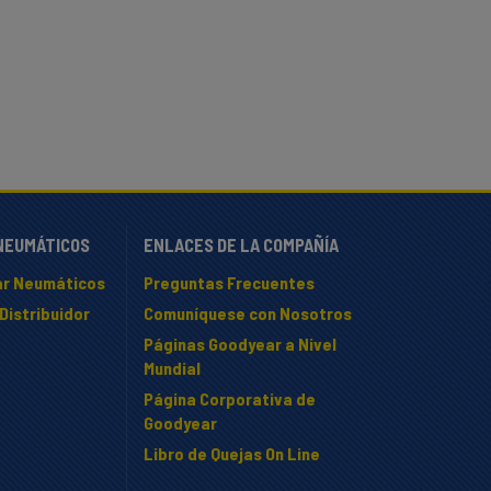
NEUMÁTICOS
ENLACES DE LA COMPAÑÍA
r Neumáticos
Preguntas Frecuentes
Distribuidor
Comuníquese con Nosotros
Páginas Goodyear a Nivel
Mundial
Página Corporativa de
Goodyear
Libro de Quejas On Line