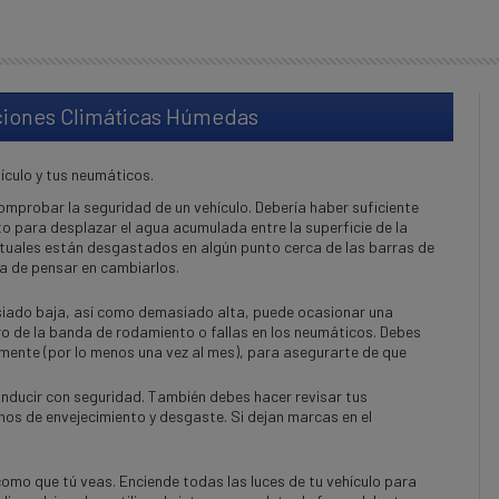
ciones Clim
áticas H
úmedas
hículo y tus neumáticos.
omprobar la seguridad de un vehículo. Debería haber suficiente
 para desplazar el agua acumulada entre la superficie de la
ctuales están desgastados en algún punto cerca de las barras de
a de pensar en cambiarlos.
siado baja, así como demasiado alta, puede ocasionar una
o de la banda de rodamiento o fallas en los neumáticos. Debes
amente (por lo menos una vez al mes), para asegurarte de que
onducir con seguridad. También debes hacer revisar tus
nos de envejecimiento y desgaste. Si dejan marcas en el
omo que tú veas. Enciende todas las luces de tu vehículo para