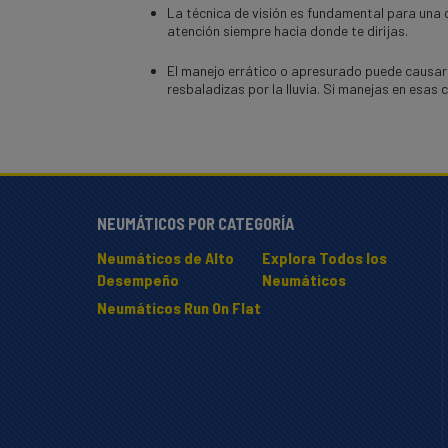
La técnica de visión es fundamental para una co
atención siempre hacia donde te dirijas.
El manejo errático o apresurado puede causar 
resbaladizas por la lluvia. Si manejas en esas
NEUMÁTICOS POR CATEGORÍA
Neumáticos de Alto
Explora Todos los
Desempeño
Neumáticos
Neumáticos Run On Flat