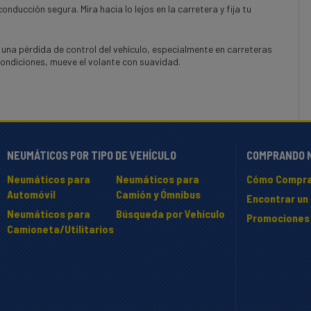
nducción segura. Mira hacia lo lejos en la carretera y fija tu
una pérdida de control del vehículo, especialmente en carreteras
 condiciones, mueve el volante con suavidad.
NEUMÁTICOS POR TIPO DE VEHÍCULO
COMPRANDO 
Neumáticos para
Neumáticos para
Cómo Compra
Automóvil
Camión y Ómnibus
Encontrar un 
Neumáticos para
Búsqueda por Vehículo
Promociones
Camioneta/Utilitarios