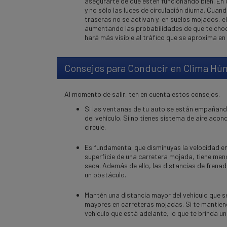
asegurarte de que estén funcionando bien. En 
y no sólo las luces de circulación diurna. Cuan
traseras no se activan y, en suelos mojados, el
aumentando las probabilidades de que te choq
hará más visible al tráfico que se aproxima e
Consejos para Conducir en Clima H
ú
Al momento de salir, ten en cuenta estos consejos.
Si las ventanas de tu auto se están empañand
del vehículo. Si no tienes sistema de aire acon
circule.
Es fundamental que disminuyas la velocidad 
superficie de una carretera mojada, tiene men
seca. Además de ello, las distancias de frenad
un obstáculo.
Mantén una distancia mayor del vehículo que se
mayores en carreteras mojadas. Si te mantiene
vehículo que está adelante, lo que te brinda una