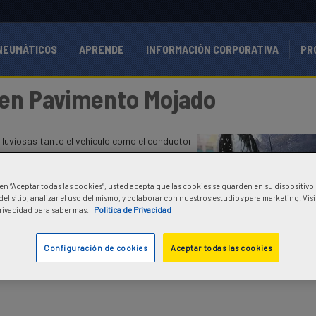
NEUMÁTICOS
APRENDE
INFORMACIÓN CORPORATIVA
PR
 en Pavimento Mojado
luviosas tanto el vehículo como el conductor
c en “Aceptar todas las cookies”, usted acepta que las cookies se guarden en su dispositivo
el sitio, analizar el uso del mismo, y colaborar con nuestros estudios para marketing. Vis
Privacidad para saber mas.
Politica de Privacidad
Configuración de cookies
Aceptar todas las cookies