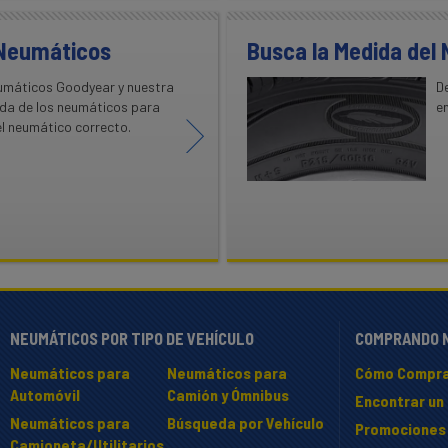
 Neumáticos
Busca la Medida del
umáticos Goodyear y nuestra
D
ida de los neumáticos para
e
l neumático correcto.
NEUMÁTICOS POR TIPO DE VEHÍCULO
COMPRANDO 
Neumáticos para
Neumáticos para
Cómo Compra
Automóvil
Camión y Ómnibus
Encontrar un 
Neumáticos para
Búsqueda por Vehículo
Promociones
Camioneta/Utilitarios