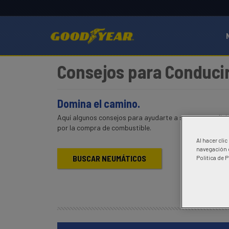
Consejos para Conduci
Domina
el
camino.
Aquí
algunos consejos para ayudarte a superar condicion
por la compra de
combustible
.
Al hacer cli
navegación d
BUSCAR NEUMÁTICOS
Politica de 