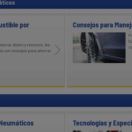
áticos
stible por
Consejos para Manej
P
hú
ervar dinero y recursos, lee
c
da con consejos para ahorrar
s Neumáticos
Tecnologías y Espec