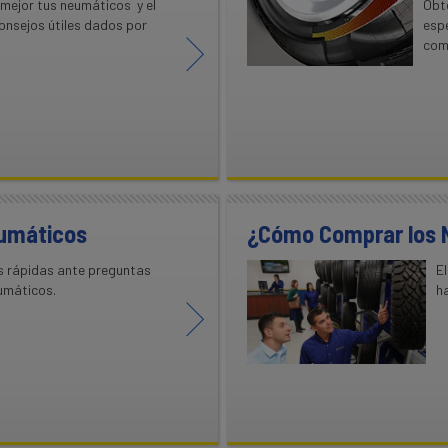
mejor tus neumáticos y el
Obté
onsejos útiles dados por
esp
como
eumáticos
¿Cómo Comprar los 
s rápidas ante preguntas
E
umáticos.
h