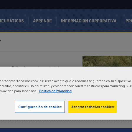
NEUMÁTICOS
APRENDE
INFORMACIÓN CORPORATIVA
PR
r
es difíciles de manejo y reducir los costos
c en “Aceptar todas las cookies”, usted acepta que las cookies se guarden en su dispositivo
el sitio, analizar el uso del mismo, y colaborar con nuestros estudios para marketing. Vis
Privacidad para saber mas.
Politica de Privacidad
Configuración de cookies
Aceptar todas las cookies