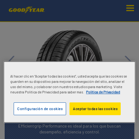
Al hacer clic en “Aceptar todas las cookies”, usted acepta que las cookies se
guarden en su dispositivo para mejorar la navegación del sitio, analizar el
uso del mismo, y colaborar con nuestros estudios para marketing. Visite
neuestra Politica de Privacidad para saber mas.
Politica de Privacidad
Goodyear EfficientGrip
Configuración de cookies
Aceptar todas las cookies
Performance
Efficientgrip Performance es ideal para los que buscan
desempeño, eficiencia y control.