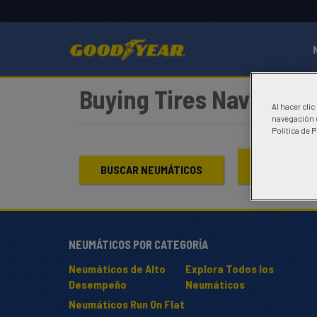
Buying Tires Nav
Al hacer cli
navegación d
Politica de 
ENCONTRAR
BUSCAR NEUMÁTICOS
NEUMÁTICOS POR CATEGORÍA
Neumáticos de Alto
Explora Todos los
Desempeño
Neumáticos
Neumáticos Run On Flat