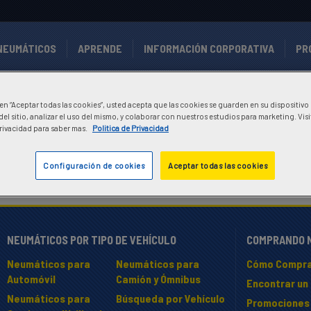
NEUMÁTICOS
APRENDE
INFORMACIÓN CORPORATIVA
PR
c en “Aceptar todas las cookies”, usted acepta que las cookies se guarden en su dispositivo
el sitio, analizar el uso del mismo, y colaborar con nuestros estudios para marketing. Vis
Privacidad para saber mas.
Politica de Privacidad
 DISTRIBUIDORES
Configuración de cookies
Aceptar todas las cookies
NEUMÁTICOS POR TIPO DE VEHÍCULO
COMPRANDO 
Neumáticos para
Neumáticos para
Cómo Compra
Automóvil
Camión y Ómnibus
Encontrar un 
Neumáticos para
Búsqueda por Vehículo
Promociones