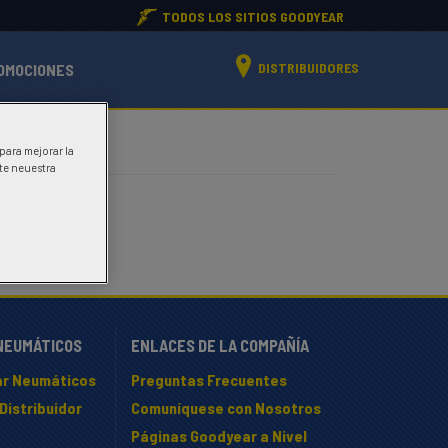
TODOS LOS SITIOS GOODYEAR
DISTRIBUIDORES
OMOCIONES
 para mejorar la
ite neuestra
NEUMÁTICOS
ENLACES DE LA COMPAÑÍA
r Neumáticos
Preguntas Frecuentes
Distribuidor
Comuníquese con Nosotros
Páginas Goodyear a Nivel